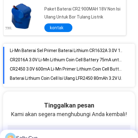
Vehicle Tracking Lithium Battery CR-P2 3.0V 1300mAh High Energy
Paket Baterai CR2 900MAH 18V Non Isi
Stabil tegangan operasi dan arus 3.0V CRV3 3000mAh Li-Mn Battery untuk Meteran Utilitas
Ulang Untuk Bor Tulang Listrik
Sel Baterai Tombol Koin Li-Mn Utama Sel Baterai Lithium CR2032 3.0V
kontak
Energi Tinggi Baterai Lithium Coin Cell Primer CR1216A 3.0V / 25mA untuk Jam
Baterai Sel Lithium Coin CR2025 3.0V 160mA Utama untuk Lampu LED
Li-Mn Baterai Sel Primer Baterai Lithium CR1632A 3.0V 120mA untuk Mainan, lampu LED, PDA
CR2016A 3.0V Li-Mn Lithium Coin Cell Battery 75mA untuk Mainan, lampu LED, PDA, Jam
CR2450 3.0V 600mA Li-Mn Primer Lithium Coin Cell Buttery untuk Kartu Memori Jam
Baterai Lithium Coin Cell Isi Ulang LFR2450 80mAh 3.2V Untuk IOT Domain
Tinggalkan pesan
Kami akan segera menghubungi Anda kembali!