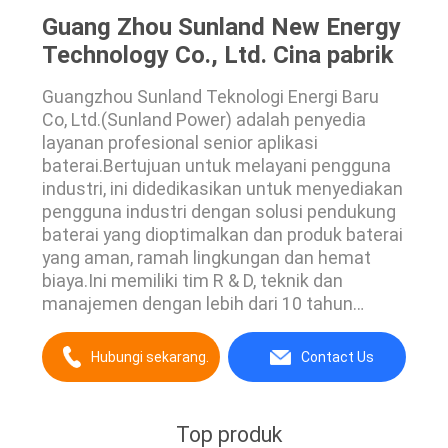
Guang Zhou Sunland New Energy
Technology Co., Ltd. Cina pabrik
Guangzhou Sunland Teknologi Energi Baru
Co, Ltd.(Sunland Power) adalah penyedia
layanan profesional senior aplikasi
baterai.Bertujuan untuk melayani pengguna
industri, ini didedikasikan untuk menyediakan
pengguna industri dengan solusi pendukung
baterai yang dioptimalkan dan produk baterai
yang aman, ramah lingkungan dan hemat
biaya.Ini memiliki tim R & D, teknik dan
manajemen dengan lebih dari 10 tahun
pengalaman industriDari hulu ke hilir, industri
baterai memiliki keunggulan integrasi
Hubungi sekarang.
Contact Us
vertikalSpesialisasi dalam baterai, kemasan
baterai, sistem manajemen baterai, dan
solusi energiProduk ini ...
Top produk