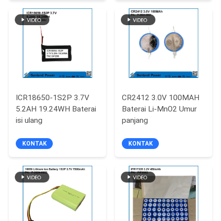
SITEMAP
Andal
PRIVACY
POLICY
ICR18650-1S2P 3.7V
CR2412 3.0V 100MAH
5.2AH 19.24WH Baterai
Baterai Li-MnO2 Umur
isi ulang
panjang
KONTAK
KONTAK