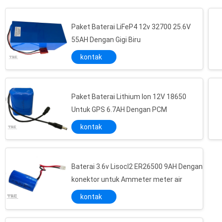
Paket Baterai LiFeP4 12v 32700 25.6V
55AH Dengan Gigi Biru
kontak
Besi primer berkapasitas tinggi, Lithium LiFeS2 1.5V AAA / L92 CE, sertifikasi RoHS
3.0V CR14250 Baterai Li-Mn Primer CR1 / 2AA untuk Instrumen Kecantikan Laser
Baterai Lithium Li-Mn 1400mAh 2CR5 6.0V dengan CE Energi Tinggi, sertifikasi RoHS
Paket Baterai Lithium Ion 12V 18650
Untuk GPS 6.7AH Dengan PCM
Baterai Lithium Li-Mn Primer 2CR5 6.0V Power Plus Brand 1400mAh untuk jam Industri
Ringan dan daya tinggi 3.0V CR2 800mAh Baterai Li-Mn dengan High Cycle Life
kontak
Baterai Lithium LiMnO2 CR123A Primer 1500 mAh dengan Kepadatan Energi Tinggi
Baterai Lithium Li-Mn Lithium High-Voltage Standar CR9V 600mAh
Baterai 3.6v Lisocl2 ER26500 9AH Dengan
Rentang Suhu Operasional Li-MnO2 CR 9V 1200mAh Battery
konektor untuk Ammeter meter air
Kepadatan energi tinggi 3.0V CR123A 1300mAh Li / MnO2 Baterai Lithium Utama / Baterai Li-Mn
kontak
Densitas Energi Tinggi 3.0V CR123A 1300mAh Baterai Li-MnO2 dengan waktu pengoperasian yang lama
1400mAh Lithium Utama Li-Mn Baterai 2CR5 6.0V untuk Jam Industri