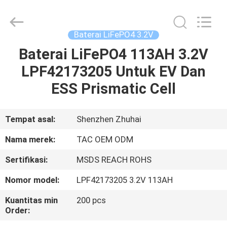
Zhou
Sunland
New
Energy
Technology
Baterai LiFePO4 3.2V
Co.,
Ltd..
All
Baterai LiFePO4 113AH 3.2V
RUMAH
Rights
Reserved.
LPF42173205 Untuk EV Dan
PRODUK
ESS Prismatic Cell
VIDEO
Tempat asal:
Shenzhen Zhuhai
Nama merek:
TAC OEM ODM
TENTANG
Sertifikasi:
MSDS REACH ROHS
KAMI
Nomor model:
LPF42173205 3.2V 113AH
TUR
Kuantitas min
200 pcs
Order:
PABRIK