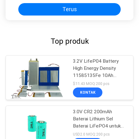
Terus
Top produk
3.2V LifeP04 Battery
High Energy Density
11585135Fe 10Ah
Lithium Iron Phosphate
$11.43 MOQ:200 pcs
KONTAK
3.0V CR2 200mAh
Baterai Lithium Sel
Baterai LiFePO4 untuk
Pena Meridian
USD2.0 MOQ:200 pcs