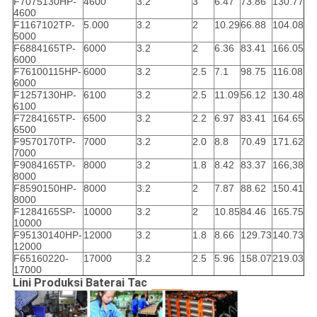
F7075130HP-
4600
3.2
3
6.47
73.86
130.77
4600
F1167102TP-
5.000
3.2
2
10.29
66.88
104.08
5000
F6884165TP-
6000
3.2
2
6.36
83.41
166.05
6000
F76100115HP-
6000
3.2
2.5
7.1
98.75
116.08
6000
F1257130HP-
6100
3.2
2.5
11.09
56.12
130.48
6100
F7284165TP-
6500
3.2
2.2
6.97
83.41
164.65
6500
F9570170TP-
7000
3.2
2.0
8.8
70.49
171.62
7000
F9084165TP-
8000
3.2
1.8
8.42
83.37
166,38
8000
F8590150HP-
8000
3.2
2
7.87
88.62
150.41
8000
F1284165SP-
10000
3.2
2
10.85
84.46
165.75
10000
F95130140HP-
12000
3.2
1.8
8.66
129.73
140.73
12000
F65160220-
17000
3.2
2.5
5.96
158.07
219.03
17000
Lini Produksi Baterai Tac