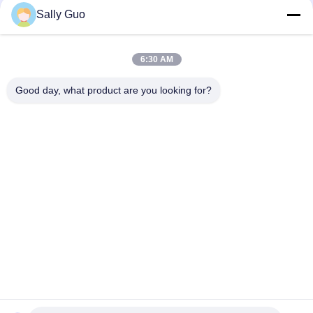
Sally Guo
IFR32140 2S1P 6.4V 15AH 3.2V LiFePO4 Battery Pack Untuk
Pagar Listrik Tenaga Surya
6:30 AM
Baterai LiFePO4 113AH 3.2V LPF42173205 Untuk EV Dan ESS
Prismatic Cell
Good day, what product are you looking for?
Bad Request
Semua
Sistem 
Baterai Lithium Ion 
Penyimpanan Energi 
Silinder
Portabel
Baterai LiFePO4 3.2V
Baterai Li-Mn
Baterai Lithium Ion 
Baterai LiSOCl2
Polimer
Paket Baterai 12V 
Sistem 
LiFePO4
Penyimpanan Energi 
Surya