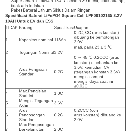
Super aman: di bawah 150 ℃ selama 30 menit, tidak ada api,
tidak ada ledakan.
Paket Baterai Lithium Siklus Dalam Ringan
Spesifikasi Baterai LiFePO4 Square Cell LPF09102165 3.2V
10AH Untuk EV dan ESS
TIDAK.
Barang
Spesifikasi
Ucapan
0,2C, CC (arus konstan)
dibuang ke pemotongan
1
Kapasitas nominal
113Ah
2,0V
mati, pada 23 ± 3 ℃
2
Tegangan Nominal
3.2V
0 ～ 45 ℃ 0.2CCC (arus
konstan) dibebankan ke
3.6V, kemudian CV
Arus Pengisian
3
0.2C
(tegangan konstan 3.6V)
Standar
mengisi sampai
mengisi daya saat ini
≤0.02C
Max.Pengisian
4
1.0C
Saat Ini
Mengisi Tegangan
5
3.6V
Akhir
Arus
0.2CCC (con
6
Pengosongan
0.2C
arus konstan) dibuang ke
Standar
2.0V
Max.Pengosongan
7
Berkelanjutan
2.0C