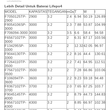
Lebih Detail Untuk Baterai Lifepo4
MODEL
KAPASITAS
TEGANGAN
mΩ≤
T
W
l
F7050125TP-
2900
3.2
2.4
6.94
50.19
126.89
2900
F8054106SP-
3000
3.2
2.3
7.88
53.87
104.99
3000
F706094-3000
3000
3.2
3.5
6.6
58.4
94.58
F6567102TP-
3000
3.2
2
6.31
67.17
103.56
3000
F134295SP-
3300
3.2
2
12.32
42.05
96.97
3300
F9044130TP-
3300
3.2
2.2
8.16
44.4
130.61
3300
F7264110TP-
3500
3.2
2.2
7.41
64.95
112.51
3500
F7567102TP-
3500
3.2
2
7.28
66.86
103.06
3500
F106094TP-
3600
3.2
2.2
9.23
59.18
94.48
3600
F8367102TP-
3700
3.2
2.0
7.65
67.25
103.7
3700
F9045145TP-
4000
3.2
2
8.79
44.73
144.83
4000
F9567102TP-
4300
3.2
2
8.85
66.97
102.38
4300