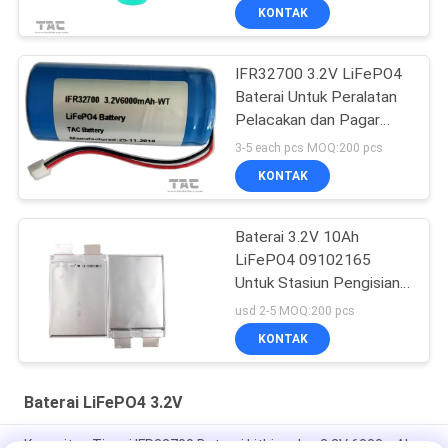
KONTAK
IFR32700 3.2V LiFePO4
Baterai Untuk Peralatan
Pelacakan dan Pagar
Listrik Tenaga Surya
3-5 each pcs MOQ:200 pcs
KONTAK
Baterai 3.2V 10Ah
LiFePO4 09102165
Untuk Stasiun Pengisian
Baterai Soft Pack
usd 2-5 MOQ:200 pcs
KONTAK
Baterai LiFePO4 3.2V
Kapasitas Tinggi IFR32700 Baterai Lithium Ion 3.2V 6000mAh