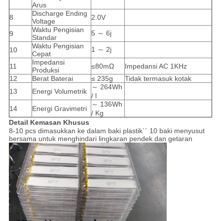
Arus
Discharge Ending
8
2.0V
Voltage
Waktu Pengisian
5 ～ 6j
9
Standar
Waktu Pengisian
1 ～ 2j
10
Cepat
Impedansi
11
≤80mΩ
Impedansi AC 1KHz
Produksi
12
Berat Baterai
≤ 235g
Tidak termasuk kotak
～ 264Wh
13
Energi Volumetrik
/ l
～ 136Wh
14
Energi Gravimetri
/ Kg
Detail Kemasan Khusus
8-10 pcs dimasukkan ke dalam baki plastik`` 10 baki menyusut
bersama untuk menghindari lingkaran pendek dan getaran