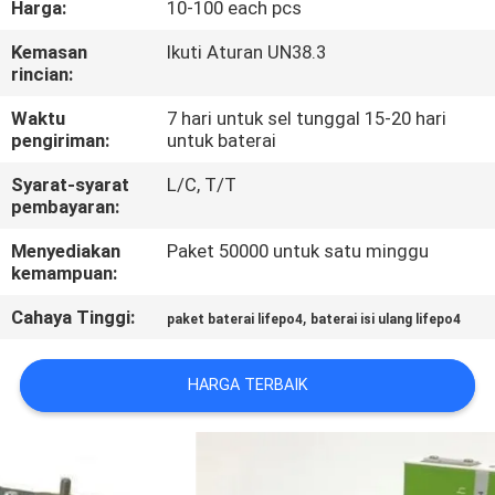
Harga:
10-100 each pcs
KONTROL
Kemasan
Ikuti Aturan UN38.3
rincian:
KUALITAS
Waktu
7 hari untuk sel tunggal 15-20 hari
pengiriman:
untuk baterai
HUBUNGI
Syarat-syarat
L/C, T/T
KAMI
pembayaran:
Menyediakan
Paket 50000 untuk satu minggu
BERITA
kemampuan:
Cahaya Tinggi:
,
paket baterai lifepo4
baterai isi ulang lifepo4
KASUS
HARGA TERBAIK
PERMINTAAN
PENAWARAN