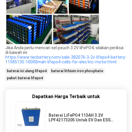
Jika Anda perlu mencari sel pouch 3.2V liFePO4, silakan periksa
di bawah ini
https://www.tacbattery.com/sale-382076-3-2v-lifepo4-battery-
11585135-10000mah-lifepo4-cells-for-electric-motor.html
baterai isi ulang lifepo4
baterai lithium iron phosphate
paket baterai lifepo4
Dapatkan Harga Terbaik untuk
Baterai LiFePO4 113AH 3.2V
LPF42173205 Untuk EV Dan ESS
Prismatic Cell