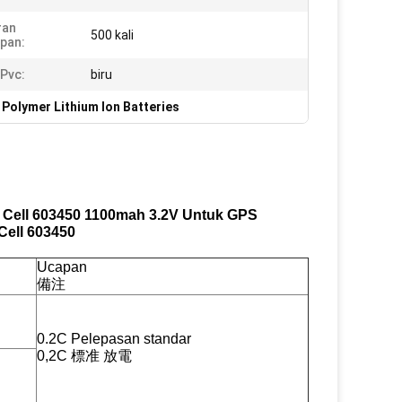
ran
500 kali
pan:
Pvc:
biru
Polymer Lithium Ion Batteries
ch Cell 603450 1100mah 3.2V Untuk GPS
 Cell 603450
Ucapan
備注
0.2C Pelepasan standar
0,2C 標准 放電