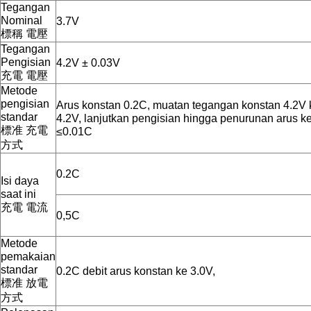
Tegangan
Nominal
3.7V
標稱 電壓
Tegangan
Pengisian
4.2V ± 0.03V
充電 電壓
Metode
pengisian
Arus konstan 0.2C, muatan tegangan konstan 4.2V 
standar
4.2V, lanjutkan pengisian hingga penurunan arus k
標准 充電
≤0.01C
方式
0.2C
Isi daya
saat ini
充電 電流
0,5C
Metode
pemakaian
standar
0.2C debit arus konstan ke 3.0V,
標准 放電
方式