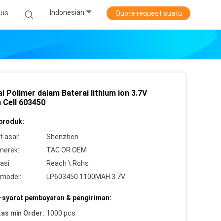
Indonesian
sus
Quote request suatu
i Polimer dalam Baterai lithium ion 3.7V
 Cell 603450
 produk:
 asal:
Shenzhen
merek:
TAC OR OEM
asi:
Reach \ Rohs
model:
LP603450 1100MAH 3.7V
-syarat pembayaran & pengiriman:
tas min Order:
1000 pcs