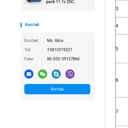
pack 11.1v 25C
13000mah Size6484165
3
Kontak
4
Kontak:
Ms. Alice
5
Tel:
15813319221
Faks:
86-020-39137866
6
Kontak
7