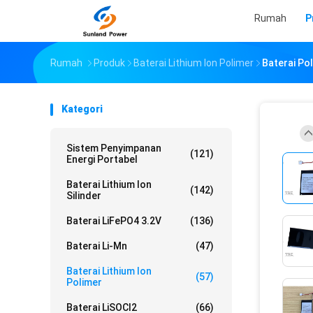
Rumah
P
Rumah
Produk
Baterai Lithium Ion Polimer
Baterai Po
Kategori
Sistem Penyimpanan
(121)
Energi Portabel
Baterai Lithium Ion
(142)
Silinder
Baterai LiFePO4 3.2V
(136)
Baterai Li-Mn
(47)
Baterai Lithium Ion
(57)
Polimer
Baterai LiSOCl2
(66)