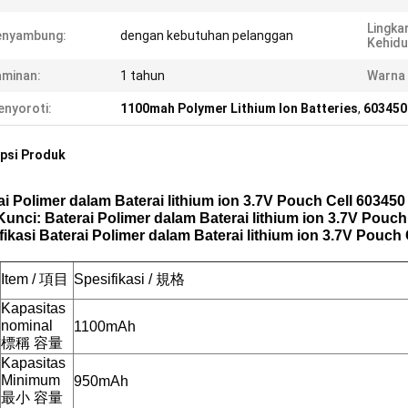
Lingka
enyambung:
dengan kebutuhan pelanggan
Kehidu
minan:
1 tahun
Warna 
nyoroti:
1100mah Polymer Lithium Ion Batteries
,
603450 
psi Produk
ai Polimer dalam Baterai lithium ion 3.7V Pouch Cell 603450
Kunci: Baterai Polimer dalam Baterai lithium ion 3.7V Pou
fikasi Baterai Polimer dalam Baterai lithium ion 3.7V Pouch
Item / 項目
Spesifikasi / 規格
Kapasitas
nominal
1100mAh
標稱 容量
Kapasitas
Minimum
950mAh
最小 容量