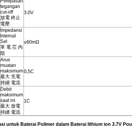
Pelepasan
tegangan
cut-off
3.0V
放電 終止
電壓
Impedansi
Internal
Sel
≤60mΩ
單 電 芯 內
阻
Arus
muatan
maksimum
0,5C
最大 充電
持續 電流
Debit
maksimum
saat ini
1C
最大 放電
持續 電流
asi untuk Baterai Polimer dalam Baterai lithium ion 3.7V Po