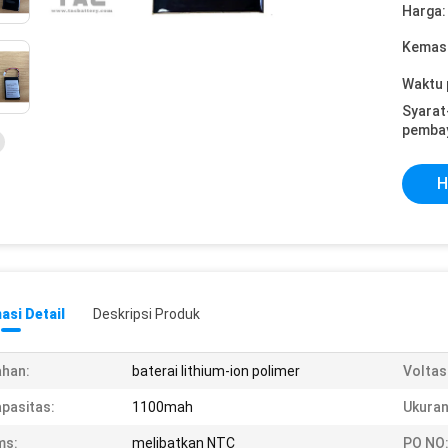
Harga:
Kemasa
Waktu 
Syarat
pemba
H
asi Detail
Deskripsi Produk
han:
baterai lithium-ion polimer
Voltas
pasitas:
1100mah
Ukuran
ms:
melibatkan NTC
PO NO