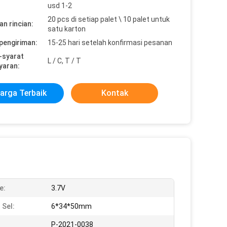
usd 1-2
20 pcs di setiap palet \ 10 palet untuk
n rincian:
satu karton
pengiriman:
15-25 hari setelah konfirmasi pesanan
-syarat
L / C, T / T
yaran:
arga Terbaik
Kontak
e:
3.7V
 Sel:
6*34*50mm
:
P-2021-0038