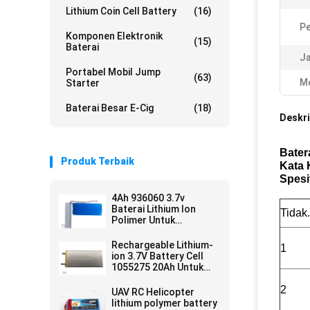
Lithium Coin Cell Battery
(16)
P
Komponen Elektronik
(15)
Baterai
Ja
Portabel Mobil Jump
(63)
Me
Starter
Baterai Besar E-Cig
(18)
Deskri
Bater
Produk Terbaik
Kata 
Spesi
4Ah 936060 3.7v
Baterai Lithium Ion
Tidak.
Polimer Untuk
Kapasitas Besar Power
Bank
Rechargeable Lithium-
1
ion 3.7V Battery Cell
1055275 20Ah Untuk
Power Bank
2
UAV RC Helicopter
lithium polymer battery