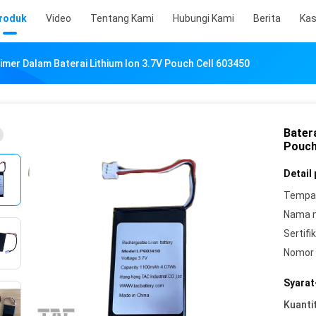
roduk
Video
Tentang Kami
Hubungi Kami
Berita
Ka
limer Dalam Baterai Lithium Ion 3.7V Pouch Cell 603450
Batera
Pouch
Detail
Tempat
Nama 
Sertifik
Nomor 
Syarat
Kuanti