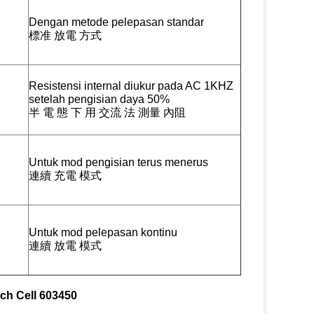
Dengan metode pelepasan standar
標准 放電 方式
Resistensi internal diukur pada AC 1KHZ
setelah pengisian daya 50%
半 電 態 下 用 交流 法 測量 內阻
Untuk mod pengisian terus menerus
連續 充電 模式
Untuk mod pelepasan kontinu
連續 放電 模式
uch Cell 603450