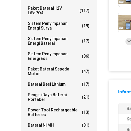
Paket Baterai 12V
(117)
LiFePO4
Sistem Penyimpanan
(19)
Energi Surya
Sistem Penyimpanan
(17)
Energi Baterai
Sistem Penyimpanan
(36)
Energi Ess
Paket Baterai Sepeda
(47)
Motor
Baterai Besi Lithium
(17)
Inform
Pengisi Daya Baterai
(21)
Portabel
Ba
Power Tool Rechargeable
(13)
Batteries
Ka
Baterai Ni MH
(31)
B