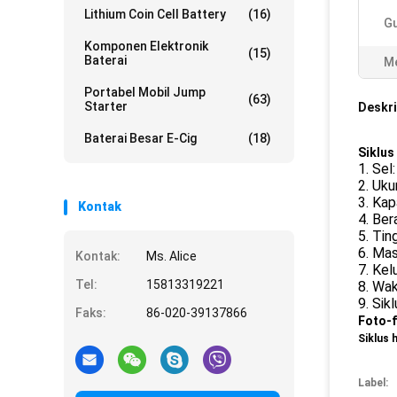
Lithium Coin Cell Battery
(16)
Gu
Komponen Elektronik
(15)
Baterai
Me
Portabel Mobil Jump
(63)
Starter
Deskri
Baterai Besar E-Cig
(18)
Siklus
1. Sel
2. Uku
3. Ka
Kontak
4. Ber
5. Tin
6. Mas
Kontak:
Ms. Alice
7. Kel
Tel:
15813319221
8. Wak
9. Sik
Faks:
86-020-39137866
Foto-f
Siklus 
Label: