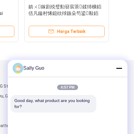
em Penyimpanan
ESS 950wh Baterai Lithium Ion Isi
l Lithium - Paket
Ulang Baterai 3.2V LiFePO4
ngan Shell
arga Terbaik
Harga Terbaik
Sally Guo
Kirimkan Kami
 Street, Kota
4:57 PM
yu, Guangzhou,
Good day, what product are you looking 
for?
attery.com
Kirim