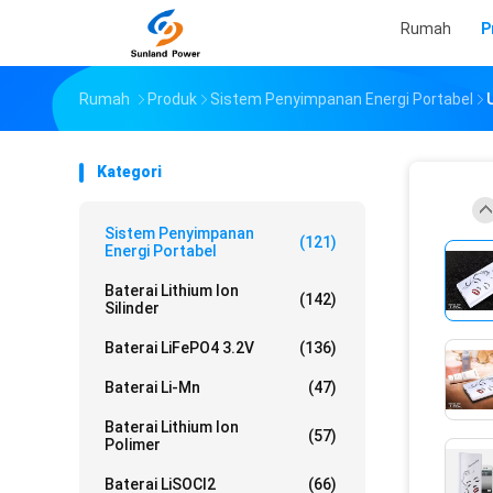
Rumah
P
Rumah
Produk
Sistem Penyimpanan Energi Portabel
Kategori
Sistem Penyimpanan
(121)
Energi Portabel
Baterai Lithium Ion
(142)
Silinder
Baterai LiFePO4 3.2V
(136)
Baterai Li-Mn
(47)
Baterai Lithium Ion
(57)
Polimer
Baterai LiSOCl2
(66)