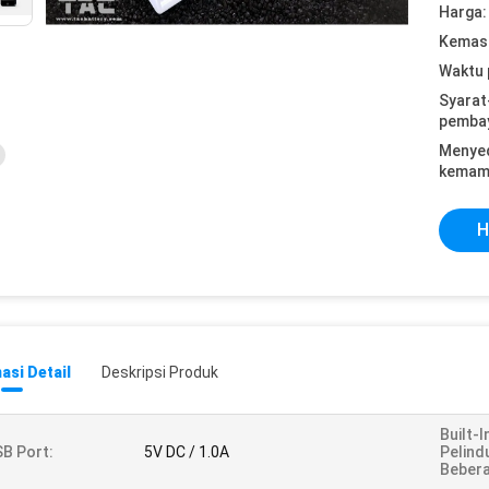
Harga:
Kemasa
Waktu 
Syarat
pemba
Menye
kemam
H
asi Detail
Deskripsi Produk
Built-
B Port:
5V DC / 1.0A
Pelind
Bebera