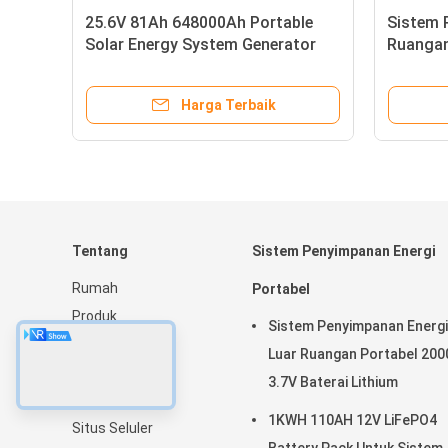
簮宸茶鍒犻櫎銆
Pembangkit Listrik 2000W Baterai
鏃朵笉鍙敤銆
Lithium 5324WH Untuk Rumah
Dengan Output AC Dan Roda
 Terbaik
Harga Terbaik
Tentang
Sistem Penyimpanan Energi
Rumah
Portabel
Produk
Sistem Penyimpanan Energi
Tentang kami
Luar Ruangan Portabel 20
Berita
3.7V Baterai Lithium
peta situs
1KWH 110AH 12V LiFePO4
Situs Seluler