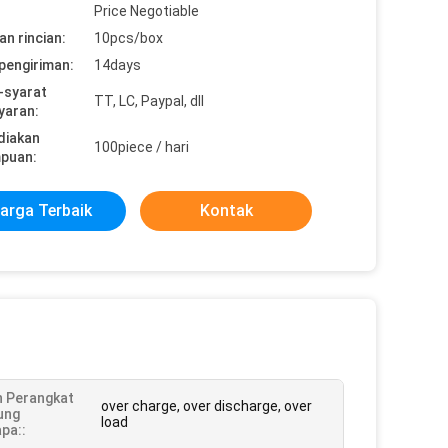
Price Negotiable
n rincian:
10pcs/box
pengiriman:
14days
-syarat
TT, LC, Paypal, dll
yaran:
diakan
100piece / hari
puan:
arga Terbaik
Kontak
In Perangkat
over charge, over discharge, over
ung
load
pa::