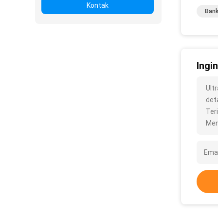
Kontak
Bank
Ingi
Ult
deta
Ter
Men