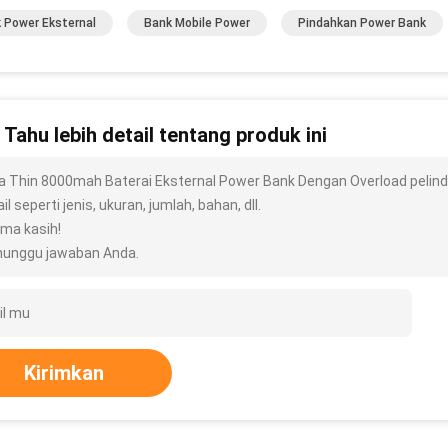
 Power Eksternal
Bank Mobile Power
Pindahkan Power Bank
n Tahu lebih detail tentang produk ini
ra Thin 8000mah Baterai Eksternal Power Bank Dengan Overload pelin
il seperti jenis, ukuran, jumlah, bahan, dll.
ima kasih!
unggu jawaban Anda.
Kirimkan