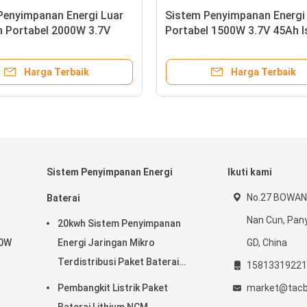
25.6V 54Ah 432000Ah Sistem
1000WH Sist
Penyimpanan Energi Portabel
Energi Portabe
Paket Baterai Lithium 2000w
Baterai Ion De
Harga Terbaik
H
Sistem Penyimpanan Energi
Ikuti kami
No.27 BOWANG
Baterai
Nan Cun, Pan
20kwh Sistem Penyimpanan
00W
Energi Jaringan Mikro
GD, China
Terdistribusi Paket Baterai
15813319221
Lithium
Pembangkit Listrik Paket
market@tacb