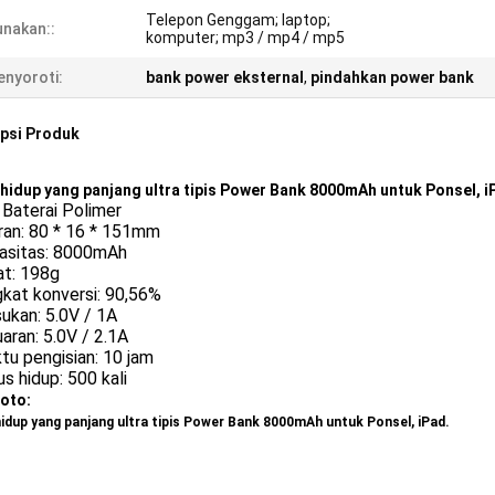
Telepon Genggam; laptop;
nakan::
komputer; mp3 / mp4 / mp5
nyoroti:
bank power eksternal
,
pindahkan power bank
psi Produk
 hidup yang panjang ultra tipis Power Bank 8000mAh untuk Ponsel, i
: Baterai Polimer
ran: 80 * 16 * 151mm
pasitas: 8000mAh
at: 198g
gkat konversi: 90,56%
ukan: 5.0V / 1A
uaran: 5.0V / 2.1A
tu pengisian: 10 jam
lus hidup: 500 kali
oto:
hidup yang panjang ultra tipis Power Bank 8000mAh untuk Ponsel, iPad.