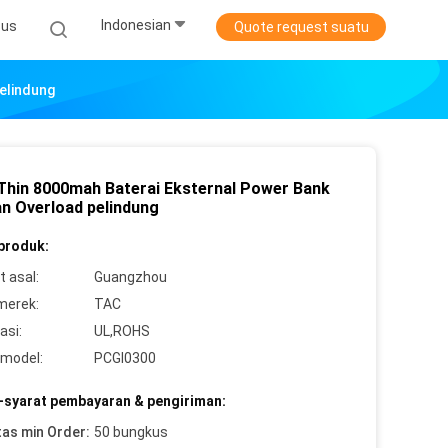
Indonesian
sus
Quote request suatu
elindung
 Thin 8000mah Baterai Eksternal Power Bank
n Overload pelindung
 produk:
 asal:
Guangzhou
merek:
TAC
asi:
UL,ROHS
model:
PCGI0300
-syarat pembayaran & pengiriman:
tas min Order:
50 bungkus