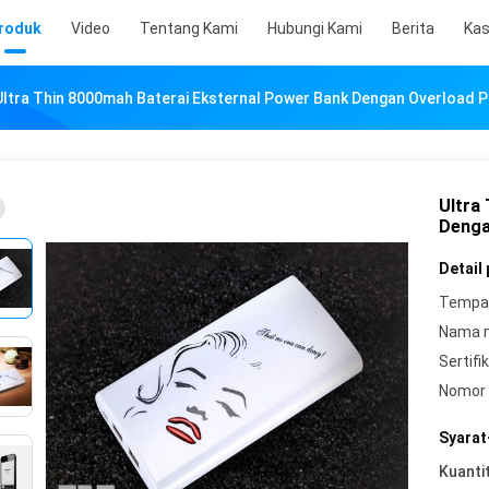
roduk
Video
Tentang Kami
Hubungi Kami
Berita
Ka
Ultra Thin 8000mah Baterai Eksternal Power Bank Dengan Overload P
Ultra
Denga
Detail
Tempat
Nama 
Sertifik
Nomor 
Syarat
Kuanti