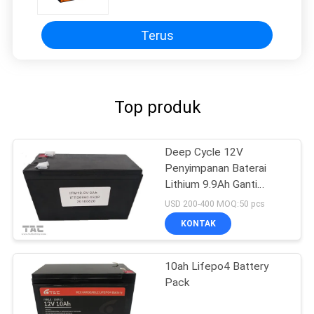
Terus
Top produk
Deep Cycle 12V
Penyimpanan Baterai
Lithium 9.9Ah Ganti
Baterai GEL
USD 200-400 MOQ:50 pcs
KONTAK
10ah Lifepo4 Battery
Pack