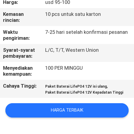
Harga:
usd 95-100
KONTROL
Kemasan
10 pcs untuk satu karton
rincian:
KUALITAS
Waktu
7-25 hari setelah konfirmasi pesanan
pengiriman:
HUBUNGI
Syarat-syarat
L/C, T/T, Western Union
KAMI
pembayaran:
Menyediakan
100 PER MINGGU
BERITA
kemampuan:
Cahaya Tinggi:
,
Paket Baterai LifePO4 12V isi ulang
KASUS
Paket Baterai LifePO4 12V Kepadatan Tinggi
PERMINTAAN
HARGA TERBAIK
PENAWARAN