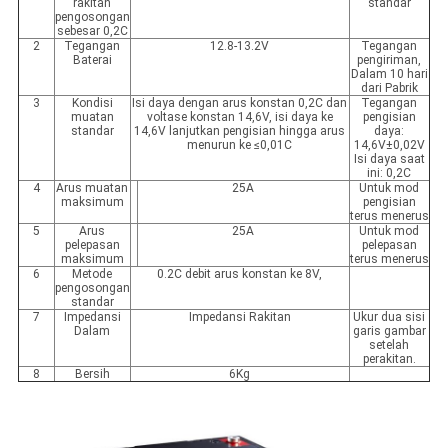
rakitan
standar
pengosongan
sebesar 0,2C
2
Tegangan
12.8-13.2V
Tegangan
Baterai
pengiriman,
Dalam 10 hari
dari Pabrik
3
Kondisi
Isi daya dengan arus konstan 0,2C dan
Tegangan
muatan
voltase konstan 14,6V, isi daya ke
pengisian
standar
14,6V lanjutkan pengisian hingga arus
daya:
menurun ke ≤0,01C
14,6V±0,02V
Isi daya saat
ini: 0,2C
4
Arus muatan
25A
Untuk mod
maksimum
pengisian
terus menerus
5
Arus
25A
Untuk mod
pelepasan
pelepasan
maksimum
terus menerus
6
Metode
0.2C debit arus konstan ke 8V,
pengosongan
standar
7
Impedansi
Impedansi Rakitan
Ukur dua sisi
Dalam
garis gambar
setelah
perakitan.
8
Bersih
6Kg