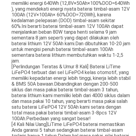
memiliki energi 640Wh (12,8V×50Ah×100%DOD=640Wh
), yang mendekati energi nyata baterai timbal-asam 12V
100Ah (12V×100Ah× 60%DOD=720Wh), karena
kedalaman pelepasan (DOD) timbal-asam sekitar
60%.Ini berarti baterai timbal-asam 12V 100Ah dapat
menjalankan beban 80W tanpa henti selama 9 jam
sementara 8 jam seperti yang dapat dilakukan oleh
baterai lithium 12V 50Ah kami.Dan dibutuhkan 10-20 jam
untuk mengisi penuh baterai timbal-asam 100Ah
sementara baterai lithium membutuhkan waktu 1-2,5
jam.
[Perlindungan Teratas & Umur 8 Kali] Baterai LiTime
LiFePO4 terbuat dari sel LiFePO4 kelas otomotif, yang
memiliki kepadatan energi lebih tinggi, kinerja lebih stabil
& BMS 50A bawaan.Dibandingkan dengan 200-500
siklus dan masa pakai baterai timbal-asam 3 tahun,
baterai lithium kami memiliki lebih dari 4000 siklus dalam
dan masa pakai 10 tahun, yang berarti masa pakai salah
satu baterai LiFePO4 12V 50Ah kami setara dengan
total masa pakai baterai timbal-asam 3-8pcs 12V
100Ah.Perbedaan yang sangat besar!
[4 Kali Nilai Uang]LiTime LiFePO4 baterai memastikan
Anda garansi 5 tahun sedangkan baterai timbal-asam
terlaris hanya 1 tahun.Dalam hal masa pakai, nilai baterai