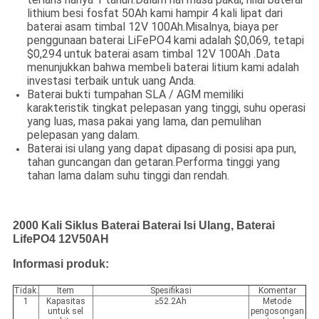
lithium besi fosfat 50Ah kami hampir 4 kali lipat dari
baterai asam timbal 12V 100Ah.Misalnya, biaya per
penggunaan baterai LiFePO4 kami adalah $0,069, tetapi
$0,294 untuk baterai asam timbal 12V 100Ah .Data
menunjukkan bahwa membeli baterai litium kami adalah
investasi terbaik untuk uang Anda.
Baterai bukti tumpahan SLA / AGM memiliki
karakteristik tingkat pelepasan yang tinggi, suhu operasi
yang luas, masa pakai yang lama, dan pemulihan
pelepasan yang dalam.
Baterai isi ulang yang dapat dipasang di posisi apa pun,
tahan guncangan dan getaran.Performa tinggi yang
tahan lama dalam suhu tinggi dan rendah.
2000 Kali Siklus Baterai Baterai Isi Ulang, Baterai
LifePO4 12V50AH
Informasi produk:
Tidak.
Item
Spesifikasi
Komentar
1
Kapasitas
≥52.2Ah
Metode
untuk sel
pengosongan