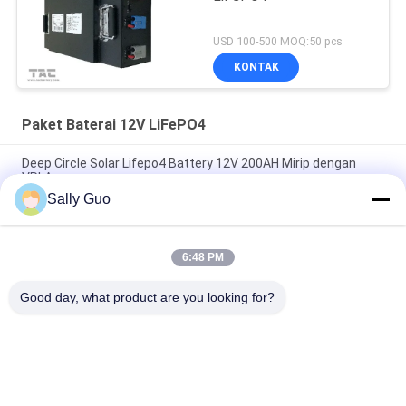
USD 100-500 MOQ:50 pcs
KONTAK
Paket Baterai 12V LiFePO4
Deep Circle Solar Lifepo4 Battery 12V 200AH Mirip dengan
VRLA
Sally Guo
7.2Ah 12V LifePO4 Battery Pack Untuk Back Up Dan
Penggantian Asam Timbal Cahaya Surya
6:48 PM
Baterai Lithium Ion 12V 20AH dengan suhu tinggi 40135 4S1P
untuk area berbahaya
Good day, what product are you looking for?
Bad Request
Semua
Sistem 
Baterai Lithium Ion 
Penyimpanan Energi 
Silinder