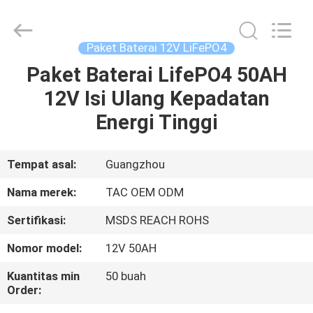
Zhou
Sunland
New
Energy
Technology
Paket Baterai 12V LiFePO4
Co.,
Ltd..
All
Paket Baterai LifePO4 50AH
RUMAH
Rights
Reserved.
12V Isi Ulang Kepadatan
PRODUK
Energi Tinggi
VIDEO
Tempat asal:
Guangzhou
Nama merek:
TAC OEM ODM
TENTANG
Sertifikasi:
MSDS REACH ROHS
KAMI
Nomor model:
12V 50AH
TUR
Kuantitas min
50 buah
Order:
PABRIK