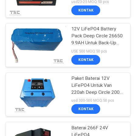
usd23-25 MOQ:50 pcs
KONTAK
12V LiFePO4 Battery
Pack Deep Circle 26650
9.9AH Untuk Back-Up
Power Portable ESS
USE 500 MOQ:50 pcs
KONTAK
Paket Baterai 12V
LiFePO4 Untuk Van
220ah Deep Circle 2000
Kali
usd 300-500 MOQ:50 pcs
KONTAK
Baterai 266F 24V
LiFePO4