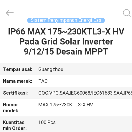
Zhou
Sunland
New
Energy
Technology
Sistem Penyimpanan Energi Ess
Co.,
Ltd..
All
IP66 MAX 175~230KTL3-X HV
RUMAH
Rights
Reserved.
Pada Grid Solar Inverter
PRODUK
9/12/15 Desain MPPT
VIDEO
Tempat asal:
Guangzhou
Nama merek:
TAC
TENTANG
Sertifikasi:
CQC,VPC,SAA,IEC60068/IEC61683,SAA,IP6
KAMI
Nomor
MAX 175~230KTL3-X HV
model:
TUR
Kuantitas
100 Pcs
PABRIK
min Order: