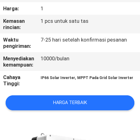
Harga:
1
KONTROL
Kemasan
1 pcs untuk satu tas
KUALITAS
rincian:
Waktu
7-25 hari setelah konfirmasi pesanan
HUBUNGI
pengiriman:
KAMI
Menyediakan
10000/bulan
kemampuan:
BERITA
Cahaya
,
IP66 Solar Inverter
MPPT Pada Grid Solar Inverter
Tinggi:
KASUS
HARGA TERBAIK
PERMINTAAN
PENAWARAN