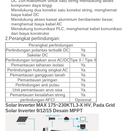
DC 15A maksimum untuk satu string mendukung akses
komponen daya tinggi
Mendukung dua koneksi satu koneksi string, menghemat
biaya kabel DC
Mendukung akses kawat aluminium berdiameter besar,
menghemat biaya kabel AC
Mendukung komunikasi PLC, menghemat kabel komunikasi
dan biaya konstruksi
2.
Perangkat perlindungan:
Perangkat perlindungan
Perlindungan polaritas terbalik DC
Ya
Sakelar DC
Ya
Perlindungan lonjakan arus AC/DC
Tipe II / Tipe II
Pemantauan tahanan isolasi
Ya
Perlindungan hubung singkat AC
Ya
Pemantauan gangguan tanah
Ya
Pemantauan jaringan
Ya
Perlindungan anti pulau
Ya
Unit pemantauan arus sisa
Ya
Pemantauan kesalahan string
Ya
perlindungan AFCI
Opsional
Solar Inverter MAX 175~230KTL3-X HV, Pada Grid
Solar Inverter 9/12/15 Desain MPPT