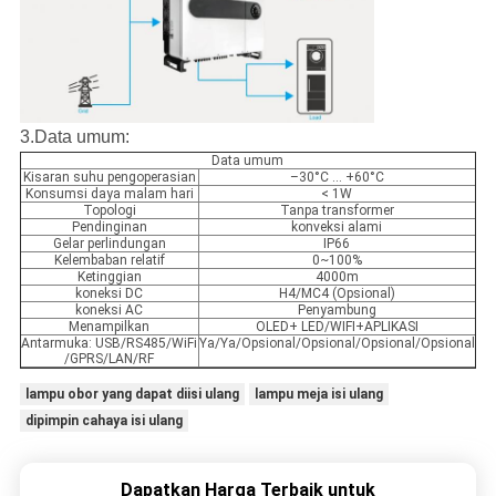
3.Data umum:
Data umum
Kisaran suhu pengoperasian
–30°C ... +60°C
Konsumsi daya malam hari
< 1W
Topologi
Tanpa transformer
Pendinginan
konveksi alami
Gelar perlindungan
IP66
Kelembaban relatif
0~100%
Ketinggian
4000m
koneksi DC
H4/MC4 (Opsional)
koneksi AC
Penyambung
Menampilkan
OLED+ LED/WIFI+APLIKASI
Antarmuka: USB/RS485/WiFi
Ya/Ya/Opsional/Opsional/Opsional/Opsional
/GPRS/LAN/RF
lampu obor yang dapat diisi ulang
lampu meja isi ulang
dipimpin cahaya isi ulang
Dapatkan Harga Terbaik untuk