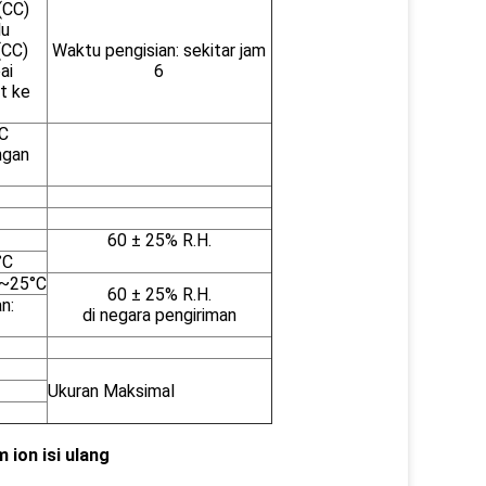
(CC)
lu
(CC)
Waktu pengisian: sekitar jam
ai
6
t ke
2C
ngan
60 ± 25% R.H.
°C
0~25°C
60 ± 25% R.H.
n:
di negara pengiriman
Ukuran Maksimal
 ion isi ulang