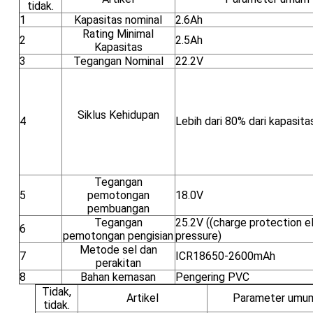
tidak.
1
Kapasitas nominal
2.6Ah
Rating Minimal
2
2.5Ah
Kapasitas
3
Tegangan Nominal
22.2V
Siklus Kehidupan
4
Lebih dari 80% dari kapasita
Tegangan
5
pemotongan
18.0V
pembuangan
Tegangan
25.2V ((charge protection el
6
pemotongan pengisian
pressure)
Metode sel dan
7
ICR18650-2600mAh
perakitan
8
Bahan kemasan
Pengering PVC
Tidak,
Artikel
Parameter umu
tidak.