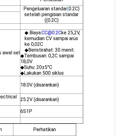
Pengeluaran standar
(
0.2C)
setelah pengisian standar
((0.2C)
◆ Biaya:
CC@0.2C
ke 25,2V,
kemudian CV sampai arus
ke 0,02C
◆Beristirahat: 30 menit.
s awal sel
◆Tembusan: 0,2C sampai
18,0V
◆Suhu: 20±5°C
◆Lakukan 500 siklus
18.0V (disarankan)
ectrical
25.2V (disarankan)
6S1P
m
Perhatikan