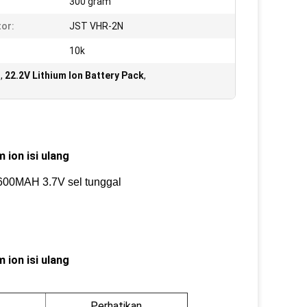
300 gram
or:
JST VHR-2N
10k
g
,
22.2V Lithium Ion Battery Pack
,
 ion isi ulang
2600MAH 3.7V sel tunggal
 ion isi ulang
Perhatikan