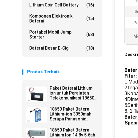
Te
Lithium Coin Cell Battery
(16)
Uk
Komponen Elektronik
(15)
Baterai
Pa
Portabel Mobil Jump
(63)
Me
Starter
Baterai Besar E-Cig
(18)
Deskri
Bater
Produk Terbaik
Fitur:
1.Mod
2Tega
Paket Baterai Lithium
ion untuk Peralatan
3Kapa
Telekomunikasi 18650
4Dime
13.2AH 3.7V
5Sert
18650 Paket Baterai
6. 1 
Lithium-ion 3350mah
Bater
Serupa Panasonic
Spesif
Untuk Penerangan
Kepala Sepeda
18650 Paket Baterai
Lithium Ion 14.8v 5.6ah