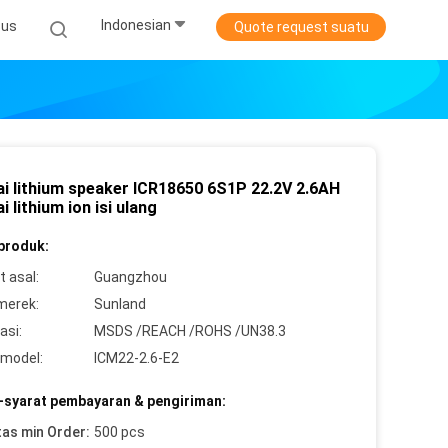
Indonesian
sus
Quote request suatu
ai lithium speaker ICR18650 6S1P 22.2V 2.6AH
i lithium ion isi ulang
 produk:
 asal:
Guangzhou
merek:
Sunland
asi:
MSDS /REACH /ROHS /UN38.3
model:
ICM22-2.6-E2
-syarat pembayaran & pengiriman:
tas min Order:
500 pcs