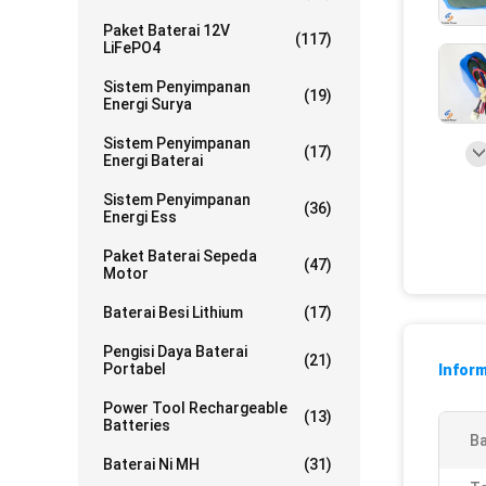
Paket Baterai 12V
(117)
LiFePO4
Sistem Penyimpanan
(19)
Energi Surya
Sistem Penyimpanan
(17)
Energi Baterai
Sistem Penyimpanan
(36)
Energi Ess
Paket Baterai Sepeda
(47)
Motor
Baterai Besi Lithium
(17)
Pengisi Daya Baterai
(21)
Portabel
Inform
Power Tool Rechargeable
(13)
Batteries
Ba
Baterai Ni MH
(31)