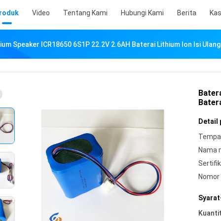
roduk
Video
Tentang Kami
Hubungi Kami
Berita
Ka
hium Speaker ICR18650 6S1P 22.2V 2.6AH Baterai Lithium Ion Isi Ulang
Bater
Batera
Detail
Tempat
Nama 
Sertifik
Nomor 
Syarat
Kuanti