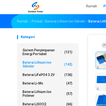
Rumah
P
Rumah
Produk
Baterai Lithium Ion Silinder
Baterai Lit
Kategori
Sistem Penyimpanan
(121)
Energi Portabel
Baterai Lithium Ion
(142)
Silinder
Baterai LiFePO4 3.2V
(136)
Baterai Li-Mn
(47)
Baterai Lithium Ion
(57)
Polimer
Baterai LiSOCl2
(66)