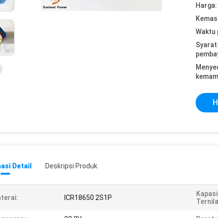
Harga:
Kemasa
Waktu 
Syarat
pemba
Menye
kemam
H
asi Detail
Deskripsi Produk
Kapasi
terai:
ICR18650 2S1P
Ternila