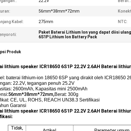
gangan::
22.2V
Berat::
uran:
56mm*38mm*72mm
Konekt
njang Kabel:
275mm
NTC:
Paket Baterai Lithium Ion yang dapat diisi ulan
nyoroti:
6S1P Lithium Ion Battery Pack
psi Produk
ai lithium speaker ICR18650 6S1P 22.2V 2.6AH Baterai lithium
el: baterai lithium-ion 18650 6SP yang dirakit oleh ICR18650 
ngan: 22.2V, tegangan penuh 25.2V
sitas: 2600mAh, Kapasitas mini 2500mAh
56mm*38mm*72mm,
nsi:
Berat: 300g
ifikat: CE, UL, ROHS, REACH UN38.3 Sertifikasi
Tahun Garansi
ai lithium speaker ICR18650 6S1P 22.2V 2.6AH Baterai lithium
ikasi:
Tidak,
Artikel
Parameter umum