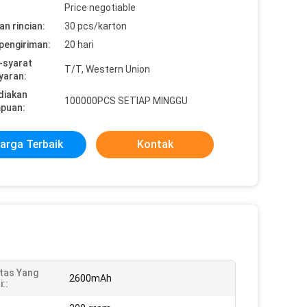
Price negotiable
n rincian:
30 pcs/karton
pengiriman:
20 hari
-syarat
T/T, Western Union
yaran:
diakan
100000PCS SETIAP MINGGU
puan:
arga Terbaik
Kontak
tas Yang
2600mAh
i::