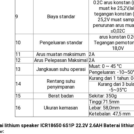
0.2C arus konstan (
muat ke 25,2V,la
tegangan konstan 
9
Biaya standar
25,2V muat samp
penurunan arus mua
≤0,02C
arus konstan 0.
10
Pengeluaran standar
Tegangan pemoto
18,0V
11
Arus muatan maksimum
2A
12
Arus Pelepasan Maksimal
2A
Muat: 0 ~ 45 °C
13
Jangkauan suhu operasi
Pengeluaran: -10~50
Kurang dari 1 tahun: 
Rentang suhu
14
Kurang dari 3 bula
penyimpanan
-5~35°C
15
Berat badan
Sekitar: 350g
Tinggi:71.5mm
16
Ukuran kemasan
Lebar: 58,0mm
Ketebalan: 47,5 mm
ai lithium speaker ICR18650 6S1P 22.2V 2.6AH Baterai lithium
r: