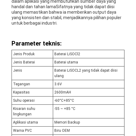
dalam aplikasi yang membutuhkan sumber daya yang
handal dan tahan lamaSifatnya yang tidak dapat diisi
ulang memastikan bahwa ia memberikan output daya
yang konsisten dan stabil, menjadikannya pilihan populer
untuk berbagai industri.
Parameter teknis:
Jenis Produk
Baterai LiSOCl2
Jenis Baterai
Baterai utama
Jenis
Baterai LiSOCL2 yang tidak dapat diisi
ulang
Tegangan
3.6V
Kapasitas
2600mAH
Suhu operasi
-60°C+85°C
Kisaran suhu
-55 ~ +85 °C
lingkungan
Aplikasi utama
Memori Backup
Warna PVC
Biru OEM