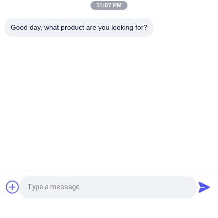
ER34615 19000mAh Untuk Smart Lock City Bike
11:07 PM
Baterai non-rechargeable 3.6V LiSOCL2 ER26500 9AH Dengan
Good day, what product are you looking for?
Konektor JST Untuk Peralatan Pengusir Nyamuk
Bad Request
Semua
Sistem 
Baterai Lithium Ion 
Penyimpanan Energi 
Silinder
Portabel
Baterai LiFePO4 3.2V
Baterai Li-Mn
Baterai Lithium Ion 
Baterai LiSOCl2
Polimer
Paket Baterai 12V 
Sistem 
Quote request suatu
LiFePO4
Penyimpanan Energi 
Surya