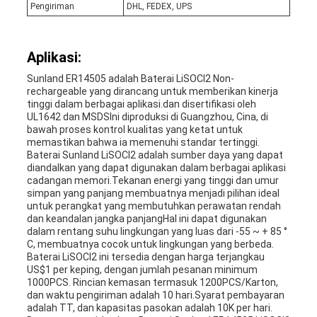
Pengiriman
DHL, FEDEX, UPS
Aplikasi:
Sunland ER14505 adalah Baterai LiSOCl2 Non-
rechargeable yang dirancang untuk memberikan kinerja
tinggi dalam berbagai aplikasi.dan disertifikasi oleh
UL1642 dan MSDSIni diproduksi di Guangzhou, Cina, di
bawah proses kontrol kualitas yang ketat untuk
memastikan bahwa ia memenuhi standar tertinggi.
Baterai Sunland LiSOCl2 adalah sumber daya yang dapat
diandalkan yang dapat digunakan dalam berbagai aplikasi
cadangan memori.Tekanan energi yang tinggi dan umur
simpan yang panjang membuatnya menjadi pilihan ideal
untuk perangkat yang membutuhkan perawatan rendah
dan keandalan jangka panjangHal ini dapat digunakan
dalam rentang suhu lingkungan yang luas dari -55 ~ + 85 °
C, membuatnya cocok untuk lingkungan yang berbeda.
Baterai LiSOCl2 ini tersedia dengan harga terjangkau
US$1 per keping, dengan jumlah pesanan minimum
1000PCS. Rincian kemasan termasuk 1200PCS/Karton,
dan waktu pengiriman adalah 10 hari.Syarat pembayaran
adalah TT, dan kapasitas pasokan adalah 10K per hari.