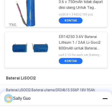
3.6 v 750mAh tidak dapat
diisi ulang Untuk Tag
Elektronik
usd0.8-1.5 MOQ:100 pcs
KONTAK
ER14250 3.6V Baterai
Lithium 1 / 2AA Li-Soci2
800mAh untuk Baterai
Suhu Tinggi
usd 2.13 for each set (battery with tag) MOQ:100 pcs
KONTAK
Baterai LiSOCl2
Baterai LiSOCl2 Baterai utama ER34615 5S6P 18V 95Ah
Dengan kisaran suhu sekitar -55°C sampai 85°C
Sally Guo
Baterai LiSOCl2 Non Rechargeable Wide Temperature 3.6V