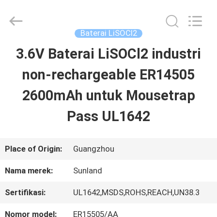
Zhou
Sunland
New
Energy
Baterai LiSOCl2
Technology
Co.,
3.6V Baterai LiSOCl2 industri
RUMAH
Ltd..
All
Rights
non-rechargeable ER14505
Reserved.
PRODUK
2600mAh untuk Mousetrap
Pass UL1642
VIDEO
Place of Origin:
Guangzhou
TENTANG
Nama merek:
Sunland
KAMI
Sertifikasi:
UL1642,MSDS,ROHS,REACH,UN38.3
TUR
Nomor model:
ER15505/AA