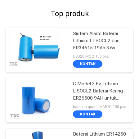
Top produk
Sistem Alarm Baterai
Lithium LI-SOCL2 dari
ER34615 19Ah 3.6v
USD20 MOQ:100 pcs
KONTAK
C Model 3.6v Lithium
LiSOCL2 Baterai Kering
ER26500 9AH untuk
Water Meter Ammeter
base on quantity MOQ:100 pcs
KONTAK
Baterai Lithium ER14250