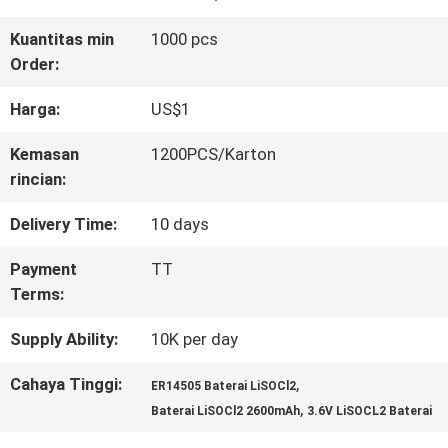
PABRIK
Kuantitas min
1000 pcs
Order:
KONTROL
Harga:
US$1
KUALITAS
Kemasan
1200PCS/Karton
rincian:
HUBUNGI
Delivery Time:
10 days
KAMI
Payment
TT
Terms:
BERITA
Supply Ability:
10K per day
Cahaya Tinggi:
,
ER14505 Baterai LiSOCl2
,
KASUS
Baterai LiSOCl2 2600mAh
3.6V LiSOCL2 Baterai