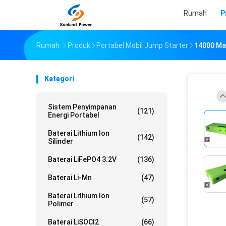
Rumah
P
Rumah
Produk
Portabel Mobil Jump Starter
14000 Ma
Kategori
Sistem Penyimpanan
(121)
Energi Portabel
Baterai Lithium Ion
(142)
Silinder
Baterai LiFePO4 3.2V
(136)
Baterai Li-Mn
(47)
Baterai Lithium Ion
(57)
Polimer
Baterai LiSOCl2
(66)