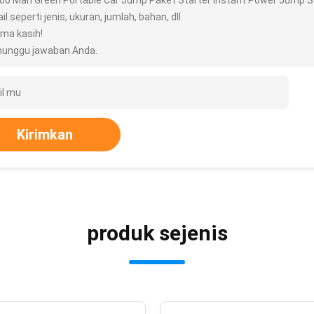
00 Mah Green Portable Car Jump Paket Starter Instant Power Jump St
il seperti jenis, ukuran, jumlah, bahan, dll.
ima kasih!
unggu jawaban Anda.
Kirimkan
produk sejenis