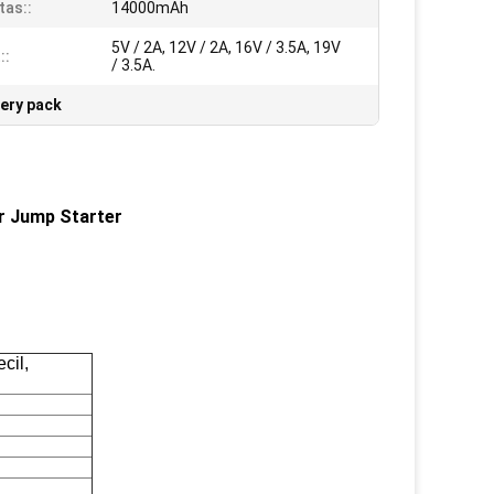
tas::
14000mAh
5V / 2A, 12V / 2A, 16V / 3.5A, 19V
::
/ 3.5A.
tery pack
r Jump Starter
cil,