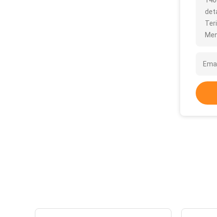
140
deta
Ter
Men