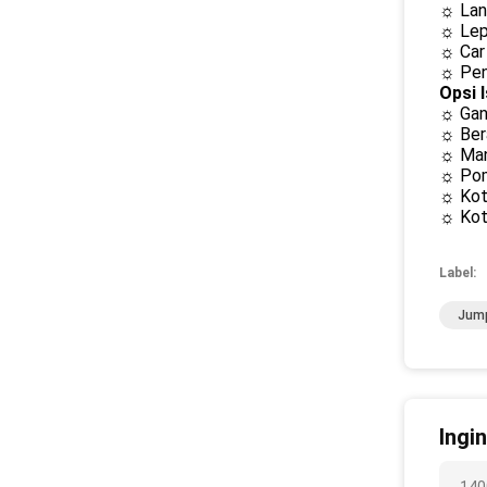
☼ Lan
☼ Lep
☼ Car
☼ Pen
Opsi I
☼ Gan
☼
Ber
☼ Man
☼ Pom
☼ Kot
☼ Kot
Label:
Jump
Ingi