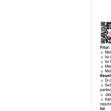
Fitur:
☼ Mula
☼ Isi 
☼ Isi 
☼ Meng
☼ Mul
Keunt
☼ Di d
☼ Seti
perlin
☼ Jalu
☼ Kam
reputa
Isi: