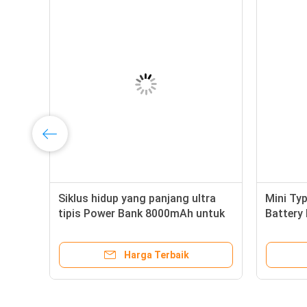
Charger Baterai Langsung Pemula
IEC Sta
18000mah Untuk Vena 12V dan
Starter
i
Laptop
Kendara
Harga Terbaik