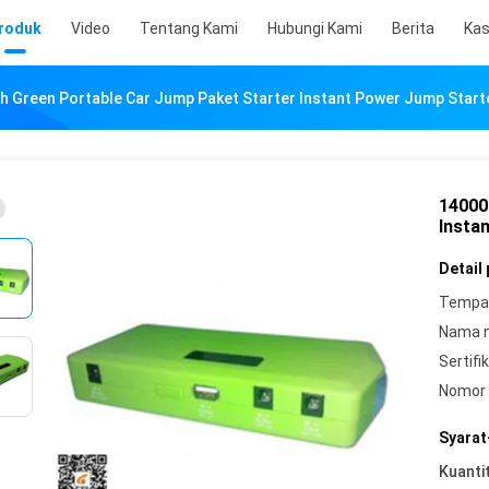
roduk
Video
Tentang Kami
Hubungi Kami
Berita
Ka
h Green Portable Car Jump Paket Starter Instant Power Jump Start
14000
Insta
Detail
Tempat
Nama 
Sertifik
Nomor 
Syarat
Kuanti