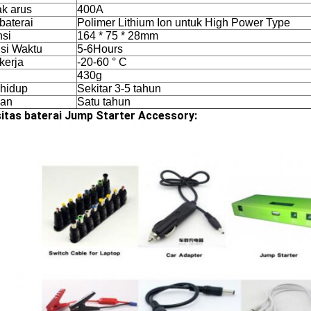
k arus
400A
baterai
Polimer Lithium Ion untuk High Power Type
si
164 * 75 * 28mm
si Waktu
5-6Hours
kerja
-20-60 ° C
430g
hidup
Sekitar 3-5 tahun
nan
Satu tahun
itas baterai Jump Starter Accessory: