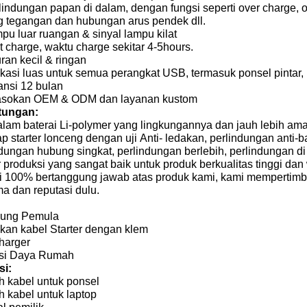
lindungan papan di dalam, dengan fungsi seperti over charge, o
g tegangan dan hubungan arus pendek dll.
pu luar ruangan & sinyal lampu kilat
t charge, waktu charge sekitar 4-5hours.
ran kecil & ringan
ikasi luas untuk semua perangkat USB, termasuk ponsel pintar, m
ansi 12 bulan
asokan OEM & ODM dan layanan kustom
tungan:
alam baterai Li-polymer yang lingkungannya dan jauh lebih aman 
ap starter lonceng dengan
uji
Anti-
ledakan, perlindungan anti-ba
dungan hubung singkat, perlindungan berlebih, perlindungan di
r produksi yang sangat baik untuk produk berkualitas tinggi da
i 100% bertanggung jawab atas produk kami, kami mempertimba
a dan reputasi dulu.
ung Pemula
kan kabel Starter dengan klem
harger
si Daya Rumah
si:
h kabel untuk ponsel
h kabel untuk laptop