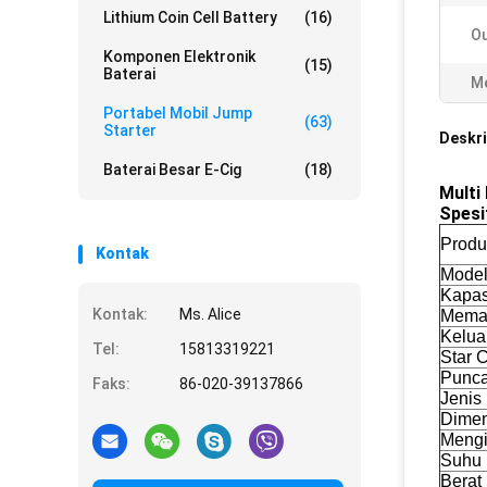
Lithium Coin Cell Battery
(16)
Ou
Komponen Elektronik
(15)
Baterai
Me
Portabel Mobil Jump
(63)
Starter
Deskri
Baterai Besar E-Cig
(18)
Multi
Spesif
Produ
Kontak
Model
Kapas
Kontak:
Ms. Alice
Mema
Kelua
Tel:
15813319221
Star C
Punca
Faks:
86-020-39137866
Jenis 
Dimen
Mengi
Suhu 
Berat