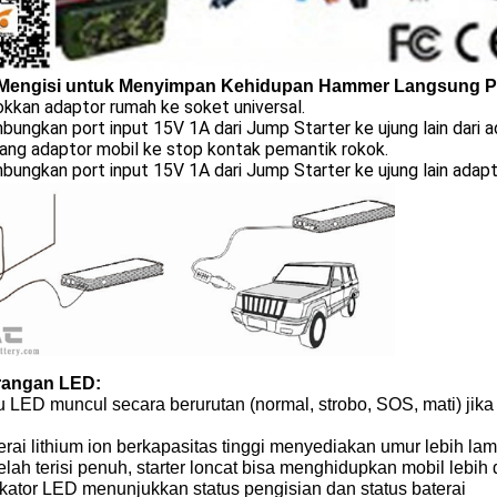
Mengisi untuk Menyimpan Kehidupan Hammer Langsung Pe
okkan adaptor rumah ke soket universal.
bungkan port input 15V 1A dari Jump Starter ke ujung lain dari 
ang adaptor mobil ke stop kontak pemantik rokok.
bungkan port input 15V 1A dari Jump Starter ke ujung lain adapt
rangan LED:
 LED muncul secara berurutan (normal, strobo, SOS, mati) jik
erai lithium ion berkapasitas tinggi menyediakan umur lebih la
elah terisi penuh, starter loncat bisa menghidupkan mobil lebih d
ikator LED menunjukkan status pengisian dan status baterai