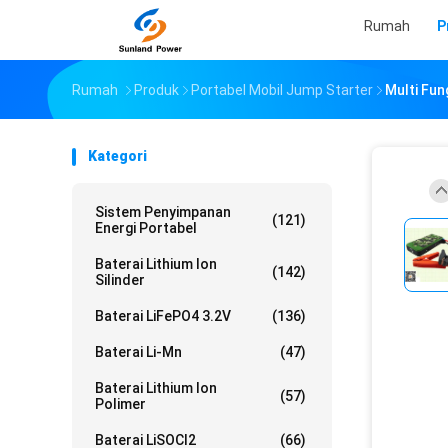
Rumah
P
Rumah
Produk
Portabel Mobil Jump Starter
Multi Fun
Kategori
Sistem Penyimpanan
(121)
Energi Portabel
Baterai Lithium Ion
(142)
Silinder
Baterai LiFePO4 3.2V
(136)
Baterai Li-Mn
(47)
Baterai Lithium Ion
(57)
Polimer
Baterai LiSOCl2
(66)