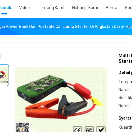
roduk
Video
Tentang Kami
Hubungi Kami
Berita
Ka
gsi Power Bank Dan Portable Car Jump Starter Di Angkatan Darat Hij
Multi
Start
Detail
Tempat
Nama 
Sertifik
Nomor 
Syarat
Kuanti