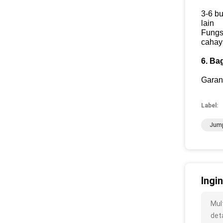
3-6 b
lain
Fungs
cahay
6. Ba
Garan
Label:
Jump
Ingi
Mul
deta