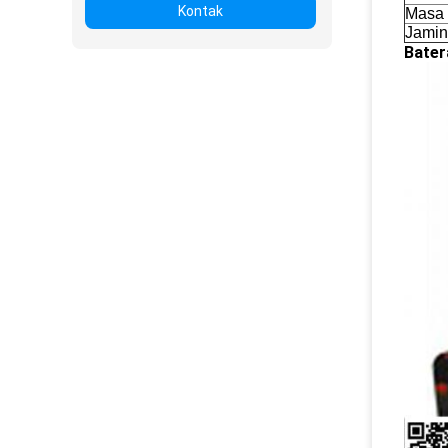
Kontak
Masa 
Jami
Bater