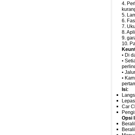
4. Per
kuran
5. Lam
6. Fas
7. Uku
8. Apl
9. gar
10. P
Keun
• Di d
• Seti
perlin
• Jalu
• Kam
pertam
Isi:
Langs
Lepas
Car C
Pengi
Opsi I
Berali
Berali