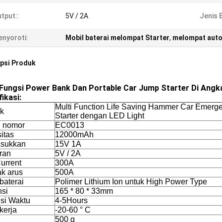
tput::
5V / 2A
Jenis B
nyoroti:
Mobil baterai melompat Starter
,
melompat auto
psi Produk
 Fungsi Power Bank Dan Portable Car Jump Starter Di Angka
ikasi:
Multi Function Life Saving Hammer Car Emerg
k
Starter dengan LED Light
 nomor
EC0013
itas
12000mAh
sukkan
15V 1A
ran
5V / 2A
urrent
300A
k arus
500A
baterai
Polimer Lithium Ion untuk High Power Type
si
165 * 80 * 33mm
si Waktu
4-5Hours
kerja
-20-60 ° C
500 g