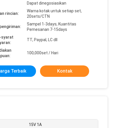
Dapat dinegosiasikan
Warna kotak untuk setiap set,
n rincian:
20sets/CTN
Sampel 1-3days; Kuantitas
pengiriman:
Pemesanan 7-15days
-syarat
TT, Paypal, LC dll
yaran:
diakan
100,000set / Hari
puan:
arga Terbaik
Kontak
15V 1A