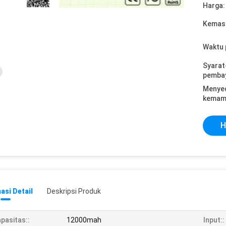
Harga:
Kemasa
Waktu 
Syarat
pemba
Menye
kemam
H
asi Detail
Deskripsi Produk
pasitas::
12000mah
Input::