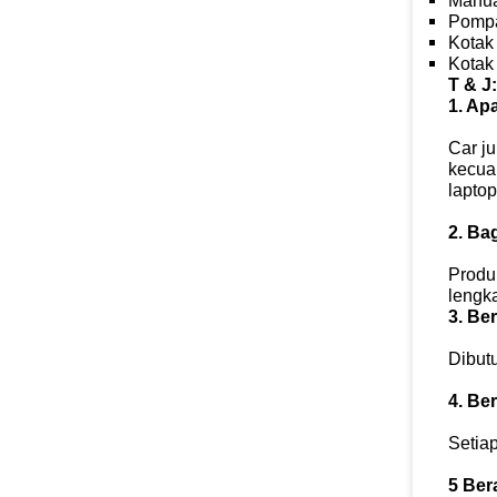
Manua
Pompa
Kotak 
Kotak
T & J:
1. Ap
Car j
kecual
laptop
2. Ba
Produk
lengk
3. Be
Dibut
4. Be
Setiap
5 Ber