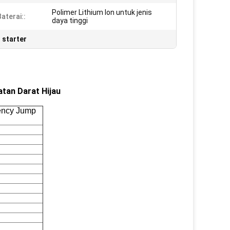
Polimer Lithium Ion untuk jenis
aterai::
daya tinggi
 starter
tan Darat Hijau
ency Jump