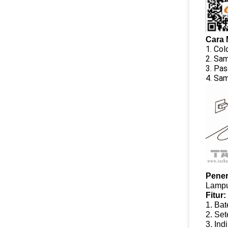
Cara 
1. Col
2. Sam
3. Pas
4. Sam
Pene
Lampu
Fitur:
1. Bat
2. Set
3. Ind