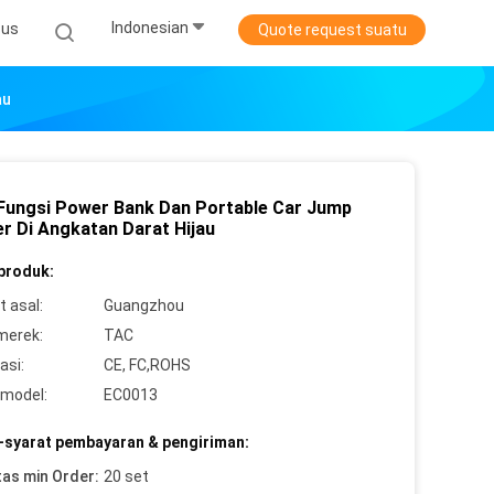
Indonesian
sus
Quote request suatu
au
 Fungsi Power Bank Dan Portable Car Jump
er Di Angkatan Darat Hijau
 produk:
 asal:
Guangzhou
merek:
TAC
asi:
CE, FC,ROHS
model:
EC0013
-syarat pembayaran & pengiriman:
tas min Order:
20 set