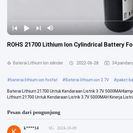
ROHS 21700 Lithium Ion Cylindrical Battery F
Baterai Lithium Ion silinder
2022-06-28
34 pandan
#
baterai lithium ion fosfat
#
Baterai lithium ion 3.7V
#
paket ba
Baterai Lithium 21700 Untuk Kendaraan Listrik 3.7V 5000MAHlampu
Lithium 21700 Untuk Kendaraan Listrik 3.7V 5000MAH Kinerja Listrik 
Pesan dari pengunjung
k****14
SG
2024-10-09
K