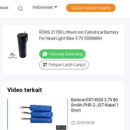
Indonesian
asus
Quote request suatu
ROHS 21700 Lithium Ion Cylindrical Battery
For Head Light Bike 3.7V 5000MAH
Hubungi Sekarang
Pelajari Lebih Lanjut
Video terkait
Baterai ICR14500 3.7V 80
0mAh-PHR-2-JST-Kabel 1
0mm
Baterai Lithium Ion silinder
2025-08-28
00:22