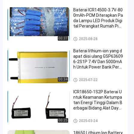
Baterai ICR14500-3.7V-80
0mAh-PCM Diterapkan Pa
da Lampu LED Produk Digi
tal Perangkat Rumah Pint
ar Mouse Nirkabel Sikat Gi
gi Elektrik Alat Cukur
Baterai Lithium Ion silinder
00:37
2025-08-28
Baterai lithium-ion yang d
apat diisi ulang GSP63609
6-2S1P 7.4V Dan 5000mA
h Untuk Power Bank Pera
ngkat Elektronik Luar Rua
ng Lampu senter Pencah
Baterai Lithium Ion silinder
00:34
2025-07-22
ayaan Peralatan Elektroni
k Kecil
ICR18650-1S2P Baterai U
ntuk Keamanan Ketumpa
tan Energi Tinggi Dalam B
erbagai Bidang Alat Daya
Elektronik Konsumen Ken
daraan Listrik
Baterai Lithium Ion silinder
00:25
2025-03-24
18650 Lithium Ion Battery