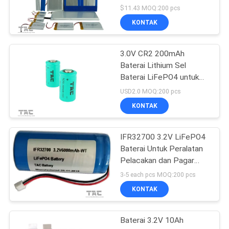
Lithium Iron Phosphate
$11.43 MOQ:200 pcs
KONTAK
3.0V CR2 200mAh
Baterai Lithium Sel
Baterai LiFePO4 untuk
Pena Meridian
USD2.0 MOQ:200 pcs
KONTAK
IFR32700 3.2V LiFePO4
Baterai Untuk Peralatan
Pelacakan dan Pagar
Listrik Tenaga Surya
3-5 each pcs MOQ:200 pcs
KONTAK
Baterai 3.2V 10Ah