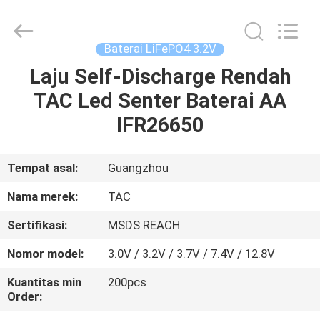
Zhou
Sunland
New
Energy
Technology
Baterai LiFePO4 3.2V
Co.,
Ltd..
All
Laju Self-Discharge Rendah
RUMAH
Rights
Reserved.
TAC Led Senter Baterai AA
PRODUK
IFR26650
VIDEO
Tempat asal:
Guangzhou
Nama merek:
TAC
TENTANG
Sertifikasi:
MSDS REACH
KAMI
Nomor model:
3.0V / 3.2V / 3.7V / 7.4V / 12.8V
TUR
Kuantitas min
200pcs
Order:
PABRIK