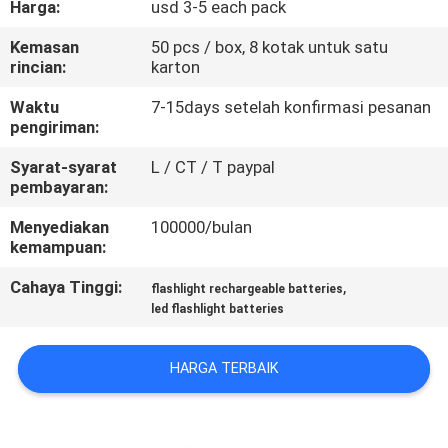
Harga:
usd 3-5 each pack
KONTROL
Kemasan
50 pcs / box, 8 kotak untuk satu
rincian:
karton
KUALITAS
Waktu
7-15days setelah konfirmasi pesanan
pengiriman:
HUBUNGI
Syarat-syarat
L / CT / T paypal
KAMI
pembayaran:
Menyediakan
100000/bulan
BERITA
kemampuan:
Cahaya Tinggi:
,
flashlight rechargeable batteries
KASUS
led flashlight batteries
PERMINTAAN
HARGA TERBAIK
PENAWARAN