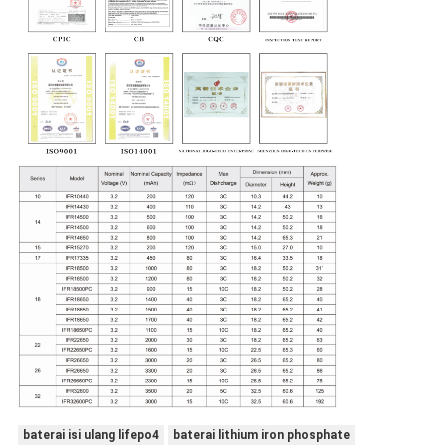
baterai isi ulang lifepo4
baterai lithium iron phosphate