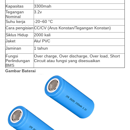
Kapasitas
3300mah
Tegangan
3.2v
Nominal
Suhu kerja
-20~60 °C
Cara pengisian
CC/CV (Arus Konstan/Tegangan Konstan)
Siklus Hidup
2000 kali
Jaket
Alu/ PVC
Jaminan
1 tahun
Fungsi
Over charge, Over discharge, Over load, Short
Perlindungan
Circuit atau fungsi yang disesuaikan
BMS
Gambar Baterai