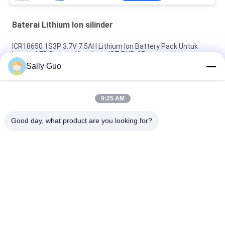
Baterai Lithium Ion silinder
ICR18650 1S3P 3.7V 7.5AH Lithium Ion Battery Pack Untuk
Lampu LED Dengan Konektor JST PHR-2P
Sally Guo
18650 Baterai Lithium Untuk Telepon Selular INM 7.4V Lithium
Ion 2200mAh Pack
9:25 AM
3,7 Volt 2300mAh Lithium Ion Silinder Baterai isi ulang untuk
Lampu Sepeda
Good day, what product are you looking for?
Bad Request
Semua
Sistem 
Baterai Lithium Ion 
Penyimpanan Energi 
Silinder
Portabel
Baterai LiFePO4 3.2V
Baterai Li-Mn