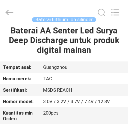
Zhou
Sunland
New
Energy
Technology
Baterai Lithium Ion silinder
Co.,
Ltd..
All
Baterai AA Senter Led Surya
RUMAH
Rights
Reserved.
Deep Discharge untuk produk
PRODUK
digital mainan
VIDEO
Tempat asal:
Guangzhou
Nama merek:
TAC
TENTANG
Sertifikasi:
MSDS REACH
KAMI
Nomor model:
3.0V / 3.2V / 3.7V / 7.4V / 12.8V
TUR
Kuantitas min
200pcs
Order:
PABRIK