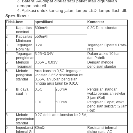
3. Baterai AA dapat dibuat satu paket atau digunakan
dengan satu ell
4. Aplikasi untuk kancing jalan, lampu LED, lampu flash dll.
Spesifikasi:
Tidak.
item
spesifikasi
Komentar
1
Kapasitas
600mAh
0.2C Debit standar
nominal
2
Kapasitas
550mAh
Minimum
3
Tegangan
3.2V
Tegangan Operasi Rata-
Nominal
rata
4
Tegangan
3.25~3.34V
Dalam waktu 10 hari
pengiriman
dari Pabrik
5
Mengisi
3.65V ± 0,03V
Dengan metode
Tegangan
pengisian standar
6
Metode
Arus konstan 0,5C, tegangan
pengisian
konstan 3,65V dibebankan ke
standar
3,65V, lanjutkan pengisian
hingga arus turun ke 0,01C
7
Isi daya
0,5C
250mA
Pengisian standar,
saat ini
waktu pengisian sekitar
3 jam (Ref)
1.0C
500mA
Pengisian Cepat, waktu
pengisian sekitar: ::2 jam
(Ref)
8
Metode
0.2C debit arus konstan ke 2.5V,
pemakaian
standar
9
Impedansi
80mΩ
Resistansi internal
Internal Sel
diukur pada AC