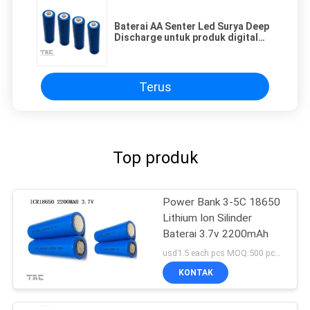
Baterai AA Senter Led Surya Deep
Discharge untuk produk digital
mainan
Terus
Top produk
Power Bank 3-5C 18650
Lithium Ion Silinder
Baterai 3.7v 2200mAh
usd1.5 each pcs MOQ:500 pcs untuk sel tunggal, 50 paket untuk paket baterai
KONTAK