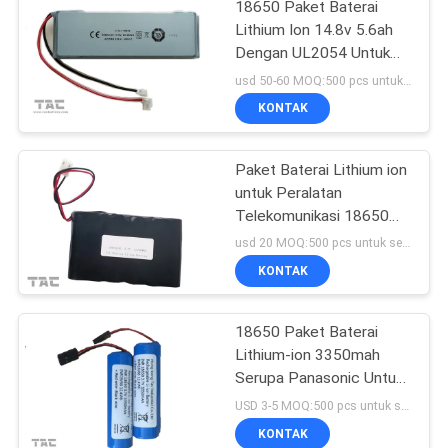
18650 Paket Baterai
Lithium Ion 14.8v 5.6ah
Dengan UL2054 Untuk
Penerangan Jalan
usd 50-60 MOQ:500 pcs untuk sel tunggal, 50 paket untuk paket baterai
KONTAK
Paket Baterai Lithium ion
untuk Peralatan
Telekomunikasi 18650
13.2AH 3.7V
usd 20 MOQ:500 pcs untuk sel tunggal, 50 paket untuk paket baterai
KONTAK
18650 Paket Baterai
Lithium-ion 3350mah
Serupa Panasonic Untuk
Penerangan Kepala
USD 3-5 MOQ:500 pcs untuk sel tunggal, 50 paket untuk paket baterai
Sepeda
KONTAK