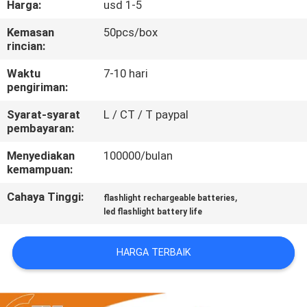
Harga:
usd 1-5
KONTROL
Kemasan
50pcs/box
rincian:
KUALITAS
Waktu
7-10 hari
pengiriman:
HUBUNGI
Syarat-syarat
L / CT / T paypal
KAMI
pembayaran:
Menyediakan
100000/bulan
BERITA
kemampuan:
Cahaya Tinggi:
,
flashlight rechargeable batteries
KASUS
led flashlight battery life
PERMINTAAN
HARGA TERBAIK
PENAWARAN