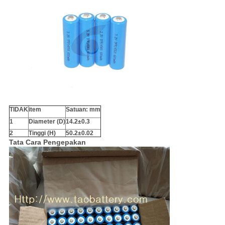
TIDAK
item
Satuan: mm
1
Diameter (D)
14.2±0.3
2
Tinggi (H)
50.2±0.02
Tata Cara Pengepakan