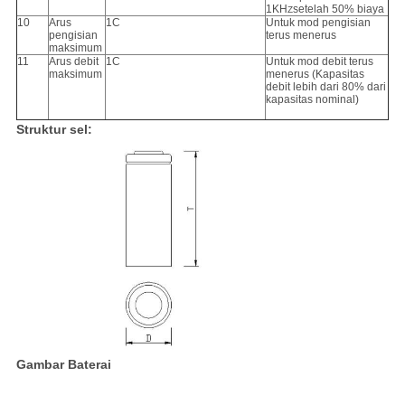
1KH
setelah 50% biaya
Z
10
Arus
1C
Untuk mod pengisian
pengisian
terus menerus
maksimum
11
Arus debit
1C
Untuk mod debit terus
maksimum
menerus (Kapasitas
debit lebih dari 80% dari
kapasitas nominal)
Struktur sel:
Gambar Baterai