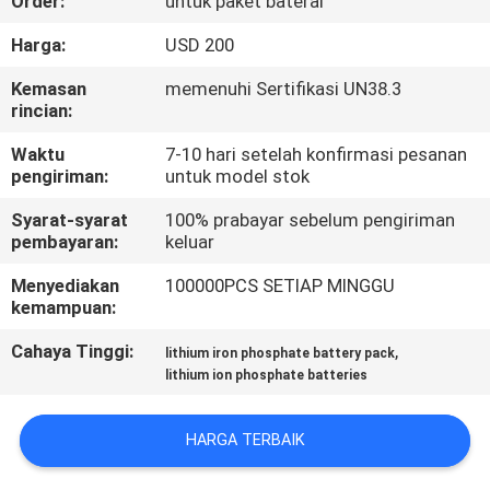
Order:
untuk paket baterai
KONTROL
Harga:
USD 200
KUALITAS
Kemasan
memenuhi Sertifikasi UN38.3
rincian:
HUBUNGI
Waktu
7-10 hari setelah konfirmasi pesanan
pengiriman:
untuk model stok
KAMI
Syarat-syarat
100% prabayar sebelum pengiriman
pembayaran:
keluar
BERITA
Menyediakan
100000PCS SETIAP MINGGU
kemampuan:
KASUS
Cahaya Tinggi:
,
lithium iron phosphate battery pack
lithium ion phosphate batteries
PERMINTAAN
PENAWARAN
HARGA TERBAIK