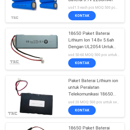
usd1.5 each pcs MOQ:500 pcs untuk sel tunggal, 50 paket untuk paket baterai
KONTAK
18650 Paket Baterai
Lithium Ion 14.8v 5.6ah
Dengan UL2054 Untuk
Penerangan Jalan
usd 50-60 MOQ:500 pcs untuk sel tunggal, 50 paket untuk paket baterai
KONTAK
Paket Baterai Lithium ion
untuk Peralatan
Telekomunikasi 18650
13.2AH 3.7V
usd 20 MOQ:500 pcs untuk sel tunggal, 50 paket untuk paket baterai
KONTAK
18650 Paket Baterai