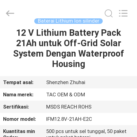
Zhou
Sunland
New
Energy
Technology
Baterai Lithium Ion silinder
Co.,
Ltd..
All
12 V Lithium Battery Pack
RUMAH
Rights
Reserved.
21Ah untuk Off-Grid Solar
PRODUK
System Dengan Waterproof
Housing
VIDEO
Tempat asal:
Shenzhen Zhuhai
TENTANG
Nama merek:
TAC OEM & ODM
KAMI
Sertifikasi:
MSDS REACH ROHS
TUR
Nomor model:
IFM12.8V-21AH-E2C
PABRIK
Kuantitas min
500 pcs untuk sel tunggal, 50 paket