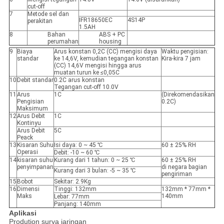
cut-off
7
Metode sel dan
IFR18650EC
4S14P
perakitan
1.5AH
8
Bahan
ABS + PC
perumahan
housing
9
Biaya
Arus konstan 0,2C (CC) mengisi daya
Waktu pengisian:
standar
ke 14,6V, kemudian tegangan konstan
Kira-kira 7 jam
(CC) 14,6V mengisi hingga arus
muatan turun ke ≤0,05C
10
Debit standar
0.2C arus konstan
Tegangan cut-off 10.0V
11
Arus
1C
(Direkomendasikan
Pengisian
0.2C)
Maksimum
12
Arus Debit
1C
Kontinyu
Arus Debit
5C
Peack
13
Kisaran Suhu
Isi daya: 0 ~ 45 ℃
60 ± 25% RH
Operasi
Debit: -10 ~ 60 ℃
14
kisaran suhu
Kurang dari 1 tahun: 0 ~ 25 ℃
60 ± 25% RH
penyimpanan
di negara bagian
Kurang dari 3 bulan: -5 ~ 35 ℃
pengiriman
15
Bobot
Sekitar: 2.9Kg
16
Dimensi
Tinggi: 132mm
132mm * 77mm *
Maks
140mm
Lebar: 77mm
Panjang: 140mm
Aplikasi
Prodution surya jaringan