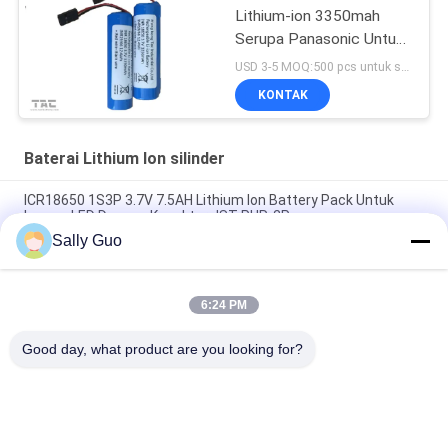
Lithium-ion 3350mah
Serupa Panasonic Untuk
Penerangan Kepala
USD 3-5 MOQ:500 pcs untuk sel tunggal, 50 paket untuk paket baterai
Sepeda
KONTAK
Baterai Lithium Ion silinder
ICR18650 1S3P 3.7V 7.5AH Lithium Ion Battery Pack Untuk
Lampu LED Dengan Konektor JST PHR-2P
Sally Guo
18650 Baterai Lithium Untuk Telepon Selular INM 7.4V Lithium
Ion 2200mAh Pack
6:24 PM
3,7 Volt 2300mAh Lithium Ion Silinder Baterai isi ulang untuk
Lampu Sepeda
Good day, what product are you looking for?
Bad Request
Semua
Sistem 
Baterai Lithium Ion 