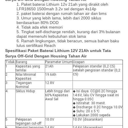
1. Paket baterai Lithium 12v 21ah yang dirakit oleh
LFR18650 1500mah 3.2v sel dengan 4s14p
2. paket baterai dengan rumah tahan air dan bms
3. Umur yang lebih lama, lebih dari 2000 siklus
berdasarkan 80% DOD
4. Tidak ada efek memori
5. Tingkat self-discharge rendah, kurang dari 3% bulanan
dapat memenuhi kebutuhan stok lama
6. Ramah lingkungan, tidak beracun, semua bahan baku
lulus sertifikasi Reach
Spesifikasi Paket Baterai Lithium 12V 21Ah untuk Tata
Surya Off-Grid Dengan Housing Tahan Air
Tidak.
Barang
Parameter Umum
Ucapan
1
Kapasitas yang
21Ah
Pelepasan standar (0,2 C5)
ternilai
setelah pengisian standar (0,2
C5)
2
Nilai Minimal
19.6Ah
Kapasitas
3
Tegangan
12.8V
Nominal
4
Siklus Hidup
Lebih tinggi dari
◆ Isi daya: CC@0.2C hingga
60% Kapasitas
14.6V, lalu CV hingga saat ini
Awal Sel
hingga 0.05C
◆ Istirahat: 30 menit.
◆ Discharge: 0.2C hingga 10.0V
◆ Suhu: 20 ± 5 ℃
◆ Lakukan 2000 sepeda
5
Pelepasan
10.0V
10.0V (disarankan)
tegangan cut-off
6
Mengisi tegangan
14.8V
14.6V (disarankan)